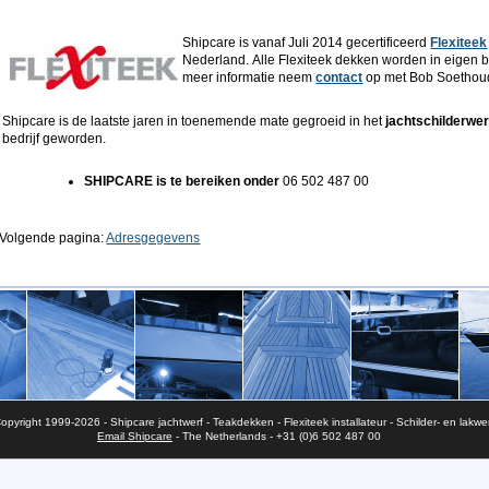
Shipcare is vanaf Juli 2014 gecertificeerd
Flexiteek
Nederland. Alle Flexiteek dekken worden in eigen be
meer informatie neem
contact
op met Bob Soethoud
Shipcare is de laatste jaren in toenemende mate gegroeid in het
jachtschilderwe
bedrijf geworden.
SHIPCARE is te bereiken onder
06 502 487 00
Volgende pagina:
Adresgegevens
opyright 1999-2026 - Shipcare jachtwerf - Teakdekken - Flexiteek installateur - Schilder- en lakwe
Email Shipcare
- The Netherlands - +31 (0)6 502 487 00