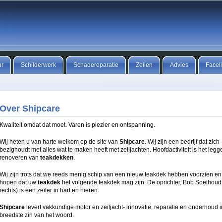
ur
Schilderwerk
Schadereparatie
Zeilen
Advies
Faceli
Over Shipcare
Kwaliteit omdat dat moet. Varen is plezier en ontspanning.
Wij heten u van harte welkom op de site van
Shipcare
. Wij zijn een bedrijf dat zich
bezighoudt met alles wat te maken heeft met zeiljachten. Hoofdactiviteit is het leg
renoveren van
teakdekken
.
Wij zijn trots dat we reeds menig schip van een nieuw teakdek hebben voorzien en
hopen dat uw
teakdek
het volgende teakdek mag zijn. De oprichter, Bob Soethoudt
rechts) is een zeiler in hart en nieren.
Shipcare
levert vakkundige motor en zeiljacht- innovatie, reparatie en onderhoud 
breedste zin van het woord.