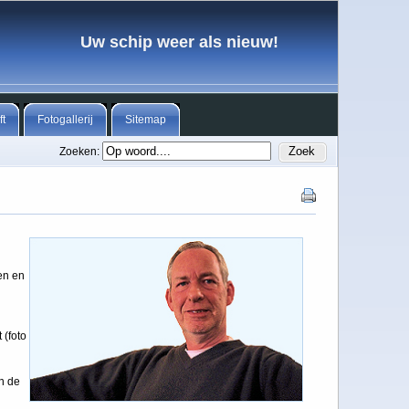
Uw schip weer als nieuw!
ft
Fotogallerij
Sitemap
Zoeken:
gen en
 (foto
in de