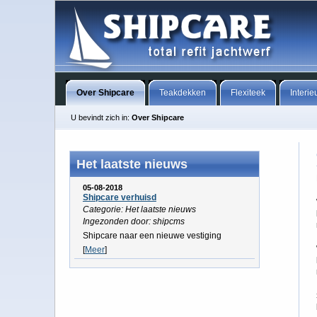
Over Shipcare
Teakdekken
Flexiteek
Interie
U bevindt zich in:
Over Shipcare
Het laatste nieuws
05-08-2018
Shipcare verhuisd
Categorie: Het laatste nieuws
Ingezonden door: shipcms
Shipcare naar een nieuwe vestiging
[
Meer
]